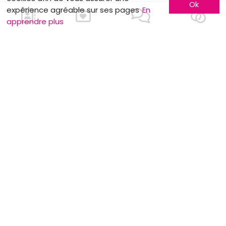
Ok
expérience agréable sur ses pages
En
apprendre plus
En savoir plus
Faites-vous connaître
Contactez-nous
Inscription entreprise
Qui sommes-nous ?
Formules publicitaires
Jobs et stages
Partenaires
Mentions légales
Suivez-nous sur
Nos autres sites