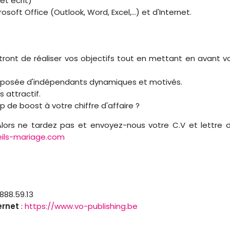
 et écrit)
oft Office (Outlook, Word, Excel,...) et d'Internet.
tront de réaliser vos objectifs tout en mettant en avant v
mposée d'indépendants dynamiques et motivés.
 attractif.
 de boost à votre chiffre d'affaire ?
Alors ne tardez pas et envoyez-nous votre C.V et lettre 
ils-mariage.com
.888.59.13
ernet
:
https://www.vo-publishing.be