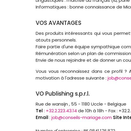
Linguistiques : maitrise du français (lu, parlé
Informatiques : bonne connaissance de Micros
VOS AVANTAGES
Des produits intéressants qui vous permet
atouts personnels.
Faire partie d'une équipe sympathique co
Rémunération selon un plan de commissions
Envie de nous rejoindre et de donner un coup
Vous vous reconnaissez dans ce profil ? 
motivation à l'adresse suivante :
job@conse
VO Publishing s.p.r.l.
Rue de wansijn , 55 - 1180 Uccle - Belgique
Tel
:
+32.2.223.43.14
de 10h à 18h - Fax : +32.2
Email
:
job@conseils-mariage.com
Site Int
Numéro d'entreprise : BE 0841.176.872.