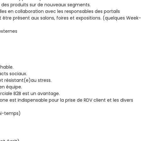
é des produits sur de nouveaux segments.
es en collaboration avec les responsables des portails
t être présent aux salons, foires et expositions. (quelques Week-
externes
chable.
acts sociaux.
t résistant(e)au stress.
 en équipe.
ciale B2B est un avantage.
one est indispensable pour la prise de RDV client et les divers
 mi-temps)